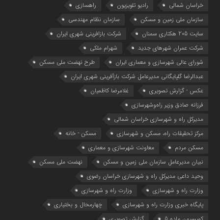
خراسان شمالی
رادیو تلویزیون
راهسازی
سازمان ملی زمین و مسکن
سازمان نظام مهندسی
سایت 205 هکتاری سمنان
شرکت بازافرینی شهری ایران
شرکت عمران شهرهای جدید
شهرام ملکی
شوراي عالي شهرسازی و معماري ايران
طرح نهضت ملی مسکن
عبدالرضا گلپایگانی مدیرعامل شرکت بازآفرینی شهری ایران
عکس - گزارش تصویری
غلامرضا کاظمیان
فرزانه صادق وزیر راه‌وشهرسازی
مدیرکل راه و شهرسازی خراسان شمالی
مرکز تحقیقات راه، مسکن و شهرسازی
مسکن - خانه
مسکن مردم
معاونت شهرسازي و معماري
نبیان مدیرعامل سازمان ملی زمین و مسکن
نهضت ملی مسکن
وحید داعی مدیرکل راه و شهرسازی خراسان رضوی
وزارت راه و شهرسازي
وزارت راه و شهرسازی
پایگاه خبری وزارت راه و شهرسازی
چهارمحال و بختیاری
کمیسیون ماده 5
گزارش تصویری