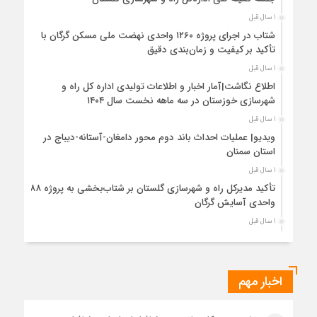
1 سال قبل
شتاب در اجرای پروژه ۱۲۶۰ واحدی نهضت ملی مسکن گرگان با
تأکید بر کیفیت و زمان‌بندی دقیق
1 سال قبل
اطلاع نگاشت|آمار اخبار و اطلاعات تولیدی اداره کل راه و
شهرسازی خوزستان در سه ماهه نخست سال ۱۴۰۴
1 سال قبل
ویدیو| عملیات احداث باند دوم محور دامغان-آستانه-دیباج در
استان سمنان
1 سال قبل
تأکید مدیرکل راه و شهرسازی گلستان بر شتاب‌بخشی به پروژه ۸۸۸
واحدی آسایش گرگان
1 سال قبل
اطلاع نگاشت | اقدامات حوزه نظارت عالیه اداره نظام مهندسی و
مقررات ملی و کنترل ساختمان راه و شهرسازی گلستان
1 سال قبل
اخبار مهم
بررسی مسائل مربوط به تأمین زمین و ساخت مسکن ایثارگران در
شهرهای جدید بهارستان و فولادشهر