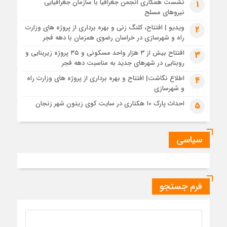
نشست همکاری انجمن جغرافیا با سازمان جغرافیایی
1
1 سال قبل
نیروهای مسلح
ببینید|بازدید میدانی و نشست تخصصی با حضور مدیران دفاتر
ویدیو | افتتاح، کلنگ زنی و بهره برداری از پروژه های وزارت
فنی و شهرسازی سازمان ملی زمین و مسکن به‌منظور رفع موانع
2
پروژه ۳۰۰۰ واحدی نهضت ملی مسکن داراب
راه و شهرسازی در خراسان رضوی همزمان با دهه فجر
1 سال قبل
افتتاح بیش از ۳ هزار واحد مسکونی و ۳۵ پروژه زیربنایی و
3
روبنایی در شهرهای جدید به مناسبت دهه فجر
تعامل میان دستگاه‌های خدمات‌رسان، محور نشست مدیرکل راه و
شهرسازی و مدیرعامل برق مشهد
اطلاع نگاشت| افتتاح و بهره برداری از پروژه های وزارت راه
4
و شهرسازی
1 سال قبل
شتاب در پروژه باند دوم باباحیدر_ چلگرد، به واسطه اخذ اعتبارات
احداث پارک ۱۰ هکتاری در سایت کوی زیتون شهر زنجان
5
ماده ۲۳
1 سال قبل
تعیین تکلیف اراضی موسوم به شهرک گلها در چهارمین جلسه امور
سیاسی
زیربنایی استان تهران
1 سال قبل
ویدیو| اجرای عملیات آماده سازی شهرک ۲۰۵ هکتاری نهضت ملی
مسکن سمنان
فرم جستجو