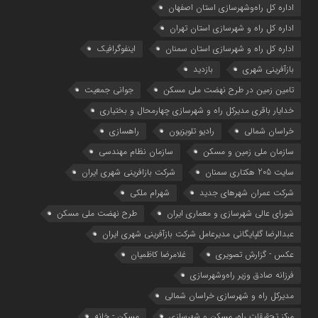
اداره كل راه‌و‌شهرسازي استان اصفهان
اداره کل راه و شهرسازی استان تهران
اداره کل راه و شهرسازی استان سمنان
اینفوگرافیک
بازآفرینی شهری
بازدید
تامین زمین در طرح نهضت ملی مسکن
جوانی جمعیت
خدایار باقری مدیرکل راه و شهرسازی چهارمحال و بختیاری
خراسان شمالی
رادیو تلویزیون
راهسازی
سازمان ملی زمین و مسکن
سازمان نظام مهندسی
سایت 205 هکتاری سمنان
شرکت بازافرینی شهری ایران
شرکت عمران شهرهای جدید
شهرام ملکی
شوراي عالي شهرسازی و معماري ايران
طرح نهضت ملی مسکن
عبدالرضا گلپایگانی مدیرعامل شرکت بازآفرینی شهری ایران
عکس - گزارش تصویری
غلامرضا کاظمیان
فرزانه صادق وزیر راه‌وشهرسازی
مدیرکل راه و شهرسازی خراسان شمالی
مرکز تحقیقات راه، مسکن و شهرسازی
مسکن - خانه