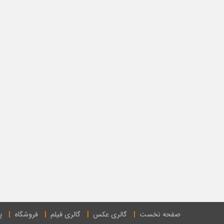
صفحه نخست
گالری عکس
گالری فیلم
فروشگاه
پ