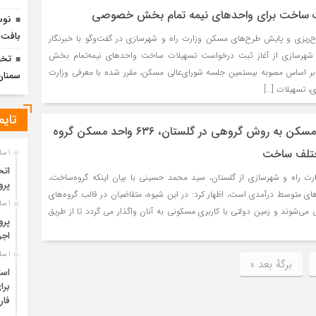
لات ساخت برای واحدهای نیمه تمام بخش خصوصی
نوس
بافت‌
رح‌ریزی و پایش طرح‌های مسکن وزارت راه و شهرسازی در گفت‌وگو با خبرنگار
و شهرسازی از آغاز ثبت درخواست تسهیلات ساخت واحدهای نیمه‌تمام بخش
تخص
ر اساس مصوبه بیستمین جلسه شورای‌عالی مسکن، مقرر شده با معرفی وزارت
سمنان
ی، تسهیلات […]
تایم
اجرای موفق ساخت مسکن به روش گروهی در گلستان، ۶۳۶ واحد مسکن گروه
ختلف ساخت
1 سال قبل
اتخ
ارت راه و شهرسازی از گلستان، سید محمد حسینی با بیان اینکه گروه‌ساخت،
پرو
 متوسط درآمدی است، اظهار کرد: در این شیوه، متقاضیان در قالب گروه‌های
1 سال قبل
زماندهی می‌شوند و زمین دولتی با کاربری مسکونی به آنان واگذار می گردد تا از طریق
پرو
اجر
1 سال قبل
برگهٔ بعد »
است
برا
فا