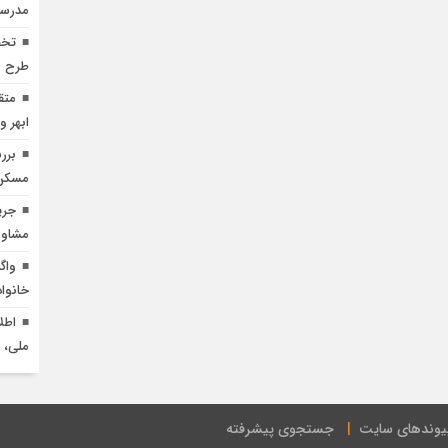
مدرسه
طرح ن
متق
ابهر 
برر
مسکن 
مشاور
خانواد
ملی، واقع 
یوندهای سایت
جستجوی پیشرفته