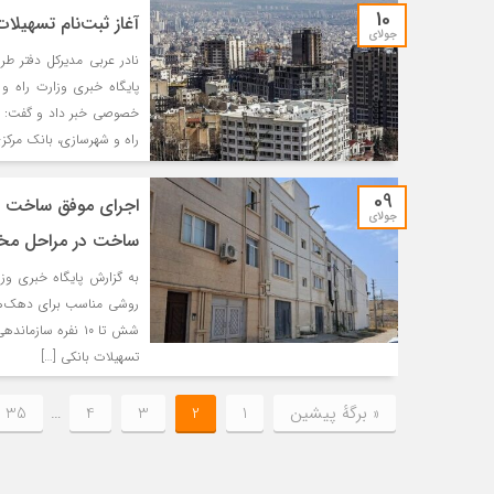
10
آغاز ثبت‌نام تسهی
جولای
نادر عربی مدیرکل دفتر ط
پایگاه خبری وزارت راه 
خصوصی خبر داد و گفت: ب
راه و شهرسازی، بانک مرکز
09
جولای
ساخت در مراحل م
به گزارش پایگاه خبری وز
روشی مناسب برای دهک‌های
شش تا ۱۰ نفره سا
تسهیلات بانکی […]
« برگه‌ٔ پیشین
1
2
3
4
…
35