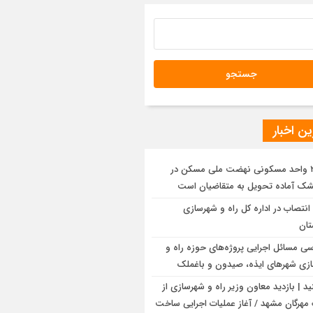
ین تکلیف اراضی موسوم به شهرک گلها در
رمین جلسه امور زیربنایی استان تهران
یو| اجرای عملیات آماده سازی شهرک
مسکن سمنان
ن اخبار
۲۲۰ واحد مسکونی نهضت ملی مسکن در
شک آماده تحویل به متقاضیان است
انتصاب در اداره کل راه و شهرسازی
ان
سی مسائل اجرایی پروژه‌های حوزه راه و
زی شهرهای ایذه، صیدون و باغملک
نید | بازدید معاون وزیر راه و شهرسازی از
مهرگان مشهد / آغاز عملیات اجرایی ساخت