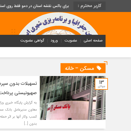
کاربر محترم :
برای باکس نقشه استان در دمو فقط روی اس
صفحه اصلی
عضویت
ورود
گواهی عضویت
مسکن – خانه
13
تسهیلات بدون سپرده
جولای
صهیونیستی پرداخت
به گزارش پایگاه خبری و
معاون مدیرعامل بانک مس
کسب وکار آنها بر اثر حم
بدون […]