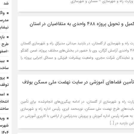
شد
واگ
مدرسه
تأکید بر تسریع در تکمیل و تحویل پروژه ۴۸۸ واحدی به متقاضیان در استان
نیشاب
باز
رت راه و شهرسازی از گلستان، در بازدید میدانی مدیرکل راه و شهرسازی گلستان
طرح ات
از وضعیت اجرایی پروژه ۴۸۸ واحدی آرامش گرگان، وی با حضور در بخش‌های مختلف پروژه، ضمن گفتگو
-اصفه
 و نمایندگان شرکت مجری، وضعیت پیشرفت فیزیکی و مسائل اجرایی پروژه را
ساخت 
 تأمین فضاهای آموزشی در سایت نهضت ملی مسکن یولاف
توقف 
اعط
انتخا
ارت راه و شهرسازی از گلستان، در ادامه پیگیری‌های انجام‌شده برای تأمین
ساختم
ایت‌های طرح نهضت ملی مسکن، نورمحمد ایری، رئیس اداره راه و شهرسازی
ه همراه رئیس اداره آموزش و پرورش بندرترکمن از اراضی با کاربری آموزشی در
وید
ین بازدید در […]
شهرست
۱۴۰۴