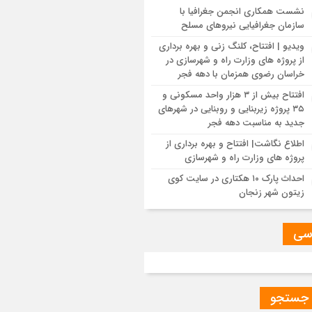
نشست همکاری انجمن جغرافیا با
اع نگاشت | اقدامات حوزه نظارت عالیه اداره
سازمان جغرافیایی نیروهای مسلح
م مهندسی و مقررات ملی و کنترل ساختمان
 و شهرسازی گلستان
ویدیو | افتتاح، کلنگ زنی و بهره برداری
از پروژه های وزارت راه و شهرسازی در
خراسان رضوی همزمان با دهه فجر
سی مسائل مربوط به تأمین زمین و ساخت
ن ایثارگران در شهرهای جدید بهارستان و
افتتاح بیش از ۳ هزار واحد مسکونی و
ادشهر
۳۵ پروژه زیربنایی و روبنایی در شهرهای
جدید به مناسبت دهه فجر
اطلاع نگاشت| افتتاح و بهره برداری از
نید|بازدید میدانی و نشست تخصصی با
پروژه های وزارت راه و شهرسازی
ر مدیران دفاتر فنی و شهرسازی سازمان
 زمین و مسکن به‌منظور رفع موانع پروژه
احداث پارک ۱۰ هکتاری در سایت کوی
ملی مسکن داراب
زیتون شهر زنجان
مل میان دستگاه‌های خدمات‌رسان، محور
سی
ت مدیرکل راه و شهرسازی و مدیرعامل برق
هد
ب در پروژه باند دوم باباحیدر_ چلگرد، به
 جستجو
طه اخذ اعتبارات ماده ۲۳