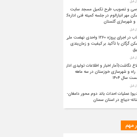
رسی و تصویب طرح تکمیل مسجد سایت
ن مهر انبارالوم در جلسه کمیته فنی اداره‌کل
 و شهرسازی گلستان
شتاب در اجرای پروژه ۱۲۶۰ واحدی نهضت ملی
ن گرگان با تأکید بر کیفیت و زمان‌بندی
یق
اع نگاشت|آمار اخبار و اطلاعات تولیدی اداره
راه و شهرسازی خوزستان در سه ماهه
ت سال ۱۴۰۴
یو| عملیات احداث باند دوم محور دامغان-
انه-دیباج در استان سمنان
ید مدیرکل راه و شهرسازی گلستان بر
شتاب‌بخشی به پروژه ۸۸۸ واحدی آسایش
ر مهم
ان