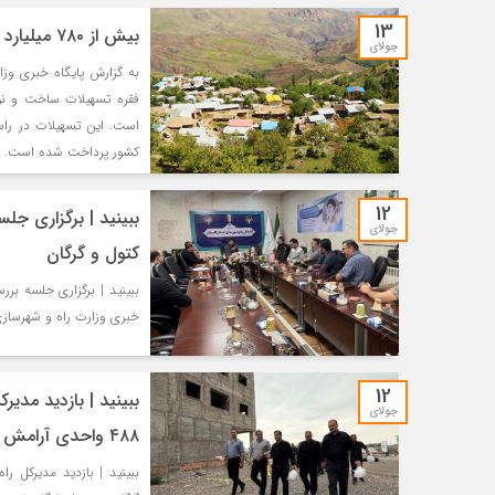
13
بیش از ۷۸۰ میلیارد ریال تسهیلات مسکن روستایی طی سال جاری پرداخت شد
جولای
است. این تسهیلات در راس
کشور پرداخت شده است. بر
12
ببینید | برگزاری ج
جولای
کتول و گرگان
خبری وزارت راه و شهرسا
12
ببینید | بازدید مدی
جولای
۴۸۸ واحدی آرامش گرگان