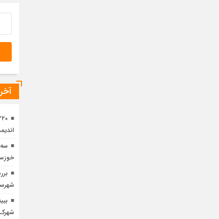
1 سال قبل
تعی
چها
1 سال قبل
وید
۲۰۵ هکتاری نهضت ملی 
آخری
اندیم
سه 
خوزست
برر
شهرسا
ببی
شهرک 