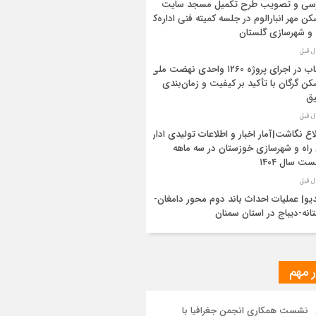
رسی و تصویب طرح تکمیل مسجد سایت
ن مهر انبارالوم در جلسه کمیته فنی اداره‌کل
 و شهرسازی گلستان
شتاب در اجرای پروژه ۱۲۶۰ واحدی نهضت ملی
ن گرگان با تأکید بر کیفیت و زمان‌بندی
یق
اع نگاشت|آمار اخبار و اطلاعات تولیدی اداره
راه و شهرسازی خوزستان در سه ماهه
ت سال ۱۴۰۴
یو| عملیات احداث باند دوم محور دامغان-
انه-دیباج در استان سمنان
ید مدیرکل راه و شهرسازی گلستان بر
شتاب‌بخشی به پروژه ۸۸۸ واحدی آسایش
ر مهم
ان
نشست همکاری انجمن جغرافیا با
اع نگاشت | اقدامات حوزه نظارت عالیه اداره