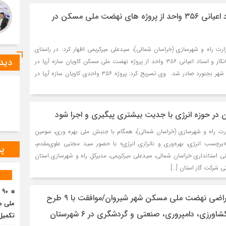
صدور پایانکار و اسناد اعیانی ۳۵۶ واحد از پروژه های نهضت ملی مسکن در
رت راه و شهرسازی (خراسان شمالی)، سیدعلی میرکریمی اظهار کرد: در راستای
دیدگ
اجرای قانون حدنگاری، پایانکار و اسناد اعیانی ۳۵۶ واحد از پروژه نهضت ملی مسکن کاویان سازه آریا در
استان در محدوده و حریم شهر بجنورد صادر شد. وی تصریح کرد: پروژه ۳۵۶ واحدی کاویان سازه آریا در
 در حوزه انرژی با جدیت بیشتری پیگیری و اجرا شود
ارت راه و شهرسازی (خراسان شمالی)، همگام با جنبش ملی بهره وری، سومین
چسب انرژی، بهره‌وری و ناترازی انرژی» با حضور سید مجتبی علوی‌مقدم،
پر
ی استانداری خراسان شمالی، سیدعلی میرکریمی، مدیرکل راه و شهرسازی استان
نی شرکت گاز استان […]
۰
موافقت با جانمایی اراضی نهضت ملی مسکن شهر شیروان/موافقت با ۹ طرح
ملی م
شاورزی، دامپروری، صنعتی و گردشگری در ۶ شهرستان
تکمیل