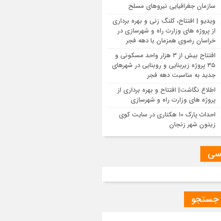
سازمان جغرافیایی نیروهای مسلح
م مهندسی و مقررات ملی و کنترل ساختمان
 و شهرسازی گلستان
ویدیو | افتتاح، کلنگ زنی و بهره برداری
از پروژه های وزارت راه و شهرسازی در
خراسان رضوی همزمان با دهه فجر
سی مسائل مربوط به تأمین زمین و ساخت
ن ایثارگران در شهرهای جدید بهارستان و
افتتاح بیش از ۳ هزار واحد مسکونی و
ادشهر
۳۵ پروژه زیربنایی و روبنایی در شهرهای
جدید به مناسبت دهه فجر
اطلاع نگاشت| افتتاح و بهره برداری از
نید|بازدید میدانی و نشست تخصصی با
پروژه های وزارت راه و شهرسازی
ر مدیران دفاتر فنی و شهرسازی سازمان
 زمین و مسکن به‌منظور رفع موانع پروژه
احداث پارک ۱۰ هکتاری در سایت کوی
ملی مسکن داراب
زیتون شهر زنجان
مل میان دستگاه‌های خدمات‌رسان، محور
سی
ت مدیرکل راه و شهرسازی و مدیرعامل برق
هد
ب در پروژه باند دوم باباحیدر_ چلگرد، به
 جستجو
طه اخذ اعتبارات ماده ۲۳