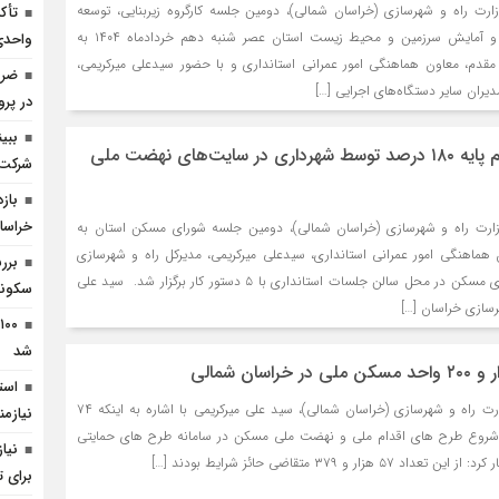
ارت راه و شهرسازی (خراسان شمالی)، دومین جلسه کارگروه زیربنایی، توسعه
روستایی، عشایری، شهری و آمایش سرزمین و محیط زیست استان عصر شنبه دهم خردادماه ۱۴۰۴ به
واحدی
دم، معاون هماهنگی امور عمرانی استانداری و با حضور سیدعلی میرکریمی،
ضرو
یران سایر دستگاه‌های اجرایی […]
در پر
ببی
تصویب و اعمال تراکم پایه ۱۸۰ درصد توسط شهرداری در سایت‌های نهضت ملی
شرکت 
خراسا
زارت راه و شهرسازی (خراسان شمالی)، دومین جلسه شورای مسکن استان به
هماهنگی امور عمرانی استانداری، سیدعلی میرکریمی، مدیرکل راه و شهرسازی
برر
استان و دیگر اعضای شورای مسکن در محل سالن جلسات استانداری با ۵ دستور کار برگزار شد. سید علی
سکونت
رسازی خراسان […]
شد
است
به گزارش پایگاه خبری وزارت راه و شهرسازی (خراسان شمالی)، سید علی میرکریمی با اشاره به اینکه ۷۴
نیازمن
 از ابتدای شروع طرح های اقدام ملی و نهضت ملی مسکن در سامانه طرح های حمایتی
ار و ۳۷۹ متقاضی حائز شرایط بودند […]
برای 