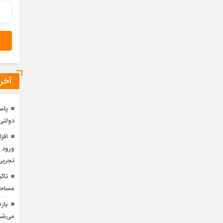
تعی
چها
1 سال قبل
وید
۲۰۵ هکتاری نهضت ملی 
آخری
دولتی
ورود ب
تجربی سال ۱۴۰۴ در
مساحت
باز
می‌شو