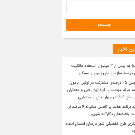
ین تکلیف اراضی موسوم به شهرک گلها در
رمین جلسه امور زیربنایی استان تهران
یو| اجرای عملیات آماده سازی شهرک
مسکن سمنان
ن اخبار
پاسخ به بیش از ۳ میلیون استعلام مالکیت
 توسط سازمان ملی زمین و مسکن
افزایش ۲۵ درصدی مشارکت در اولین آزمون
ه حرفه مهندسان، کاردانهای فنی و معماران
 چهارمحال و بختیاری
تاکید برنامه هفتم بر کاهش سالیانه ۴ درصد از
 بافت‌های ناکارآمد شهری
نگری طرح تفصیلی شهر فارسان امسال انجام
د