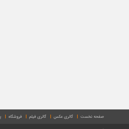
صفحه نخست
گالری عکس
گالری فیلم
فروشگاه
پ