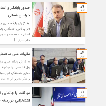
09
ژوئن
خراسان شمالی
به گزارش پایگاه خبری وزا
قالب طرح […]
02
مقررات ملی ساختمان
ژوئن
به گزارش پایگاه خبری وز
پنل تخصصی با موضوع «بر
معاون هماهنگی امور عمران
و دیگر مدیران کل به میزبا
01
ژوئن
اشتغالزایی در زمینه ک