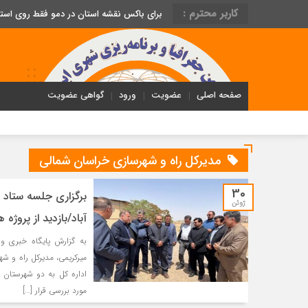
کاربر محترم :
برای باکس نقشه استان در دمو فقط روی اس
صفحه اصلی
عضویت
ورود
گواهی عضویت
مدیرکل راه و شهرسازی خراسان شمالی
30
برگزاری جلسه ستاد 
ژوئن
آباد/بازدید از پروژ
به گزارش پایگاه خبری و
میرکریمی، مدیرکل راه و ش
اداره کل به دو شهرستان ا
مورد بررسی قرار […]