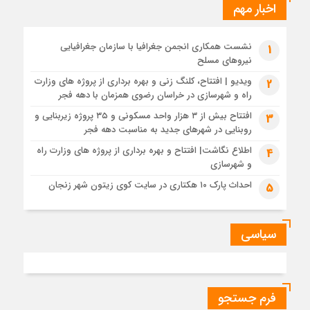
اخبار مهم
بررسی مسائل مربوط به تأمین زمین و ساخت مسکن ایثارگران در
شهرهای جدید بهارستان و فولادشهر
نشست همکاری انجمن جغرافیا با سازمان جغرافیایی
1
1 سال قبل
نیروهای مسلح
ببینید|بازدید میدانی و نشست تخصصی با حضور مدیران دفاتر
ویدیو | افتتاح، کلنگ زنی و بهره برداری از پروژه های وزارت
فنی و شهرسازی سازمان ملی زمین و مسکن به‌منظور رفع موانع
2
پروژه ۳۰۰۰ واحدی نهضت ملی مسکن داراب
راه و شهرسازی در خراسان رضوی همزمان با دهه فجر
1 سال قبل
افتتاح بیش از ۳ هزار واحد مسکونی و ۳۵ پروژه زیربنایی و
3
روبنایی در شهرهای جدید به مناسبت دهه فجر
تعامل میان دستگاه‌های خدمات‌رسان، محور نشست مدیرکل راه و
شهرسازی و مدیرعامل برق مشهد
اطلاع نگاشت| افتتاح و بهره برداری از پروژه های وزارت راه
4
و شهرسازی
1 سال قبل
شتاب در پروژه باند دوم باباحیدر_ چلگرد، به واسطه اخذ اعتبارات
احداث پارک ۱۰ هکتاری در سایت کوی زیتون شهر زنجان
5
ماده ۲۳
1 سال قبل
تعیین تکلیف اراضی موسوم به شهرک گلها در چهارمین جلسه امور
سیاسی
زیربنایی استان تهران
1 سال قبل
ویدیو| اجرای عملیات آماده سازی شهرک ۲۰۵ هکتاری نهضت ملی
مسکن سمنان
فرم جستجو