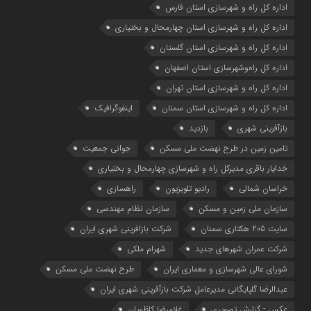
اداره كل راه و شهرسازي استان فارس
اداره كل راه و شهرسازي استان چهارمحال و بختياري
اداره كل راه و شهرسازي استان گلستان
اداره كل راه‌و‌شهرسازي استان اصفهان
اداره کل راه و شهرسازی استان تهران
اداره کل راه و شهرسازی استان سمنان
اینفوگرافیک
بازآفرینی شهری
بازدید
تامین زمین در طرح نهضت ملی مسکن
جوانی جمعیت
خدایار باقری مدیرکل راه و شهرسازی چهارمحال و بختیاری
خراسان شمالی
رادیو تلویزیون
راهسازی
سازمان ملی زمین و مسکن
سازمان نظام مهندسی
سایت 205 هکتاری سمنان
شرکت بازافرینی شهری ایران
شرکت عمران شهرهای جدید
شهرام ملکی
شوراي عالي شهرسازی و معماري ايران
طرح نهضت ملی مسکن
عبدالرضا گلپایگانی مدیرعامل شرکت بازآفرینی شهری ایران
عکس - گزارش تصویری
غلامرضا کاظمیان