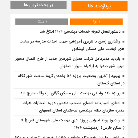
پربازدید ها
پر بحث ترین ها
1 روز
1 هفته
دستورالعمل تعرفه خدمات مهندسی ۱۴۰۴ ابلاغ شد
واگذاری زمین با کاربری آموزشی جهت احداث مدرسه در سایت
های نهضت ملی مسکن نیشابور
بازدید مدیرعامل شرکت عمران شهرهای جدید از طرح اتصال محور
غربی شهر صدرا به آزادراه شیراز -اصفهان
ببینید | آخرین وضعیت پروژه ۵۶ واحدی گروه ساخت شهر کلاله
در استان گلستان
پروژه ۲۲۰ واحدی نهضت ملی مسکن گرگان از توقف خارج شد
اعطای اعتبارنامه اعضای منتخب دهمین دوره انتخابات هیات
مدیره سازمان نظام مهندسی ساختمان استان اصفهان
ویدیو| روند اجرایی پروژه های نهضت ملی شهرستان فیروزآباد
(استان فارس) اردیبهشت ۱۴۰۴
اراضی ملی در شهرستان طرقبه و شاندیز به مبلغ ۲۱ میلیارد و ۶۵۰