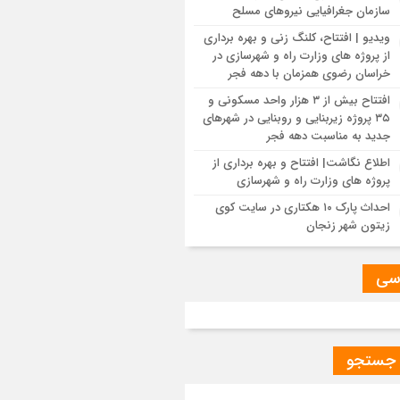
سازمان جغرافیایی نیروهای مسلح
م مهندسی و مقررات ملی و کنترل ساختمان
 و شهرسازی گلستان
ویدیو | افتتاح، کلنگ زنی و بهره برداری
از پروژه های وزارت راه و شهرسازی در
خراسان رضوی همزمان با دهه فجر
سی مسائل مربوط به تأمین زمین و ساخت
ن ایثارگران در شهرهای جدید بهارستان و
افتتاح بیش از ۳ هزار واحد مسکونی و
ادشهر
۳۵ پروژه زیربنایی و روبنایی در شهرهای
جدید به مناسبت دهه فجر
اطلاع نگاشت| افتتاح و بهره برداری از
نید|بازدید میدانی و نشست تخصصی با
پروژه های وزارت راه و شهرسازی
ر مدیران دفاتر فنی و شهرسازی سازمان
 زمین و مسکن به‌منظور رفع موانع پروژه
احداث پارک ۱۰ هکتاری در سایت کوی
ملی مسکن داراب
زیتون شهر زنجان
مل میان دستگاه‌های خدمات‌رسان، محور
سی
ت مدیرکل راه و شهرسازی و مدیرعامل برق
هد
ب در پروژه باند دوم باباحیدر_ چلگرد، به
 جستجو
طه اخذ اعتبارات ماده ۲۳