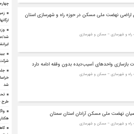
چهارمی
زمی
ن اراضی نهضت ملی مسکن در حوزه راه و شهرسازی استان
ارگانه
وزی
شد/صد
ایرانش
ببی
شرکت 
ت بازسازی واحدهای آسیب‌دیده بدون وقفه ادامه دارد
جلس
خراسا
شد
طرح ج
ضیان نهضت ملی مسکن آرادان استان سمنان
هکتار