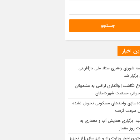
ین تکلیف اراضی موسوم به شهرک گلها در
رمین جلسه امور زیربنایی استان تهران
یو| اجرای عملیات آماده سازی شهرک
مسکن سمنان
ن اخبار
ه شورای راهبری ستاد ملی بازآفرینی
رگزار شد
اع نگاشت| واگذاری اراضی به مشمولان
وانی جمعیت شهر دامغان
ده‌سازی واحدهای مسکونی تحویل نشده
س سرعت گرفت
نید| برگزاری همایش آب و معماری به
ت روز معمار
ترین اخبار وزارت راه و شهرسازی| از تجهیز