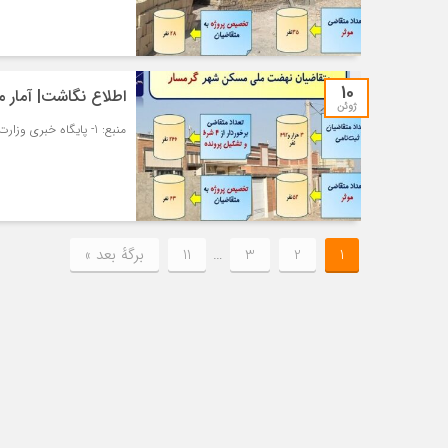
10
اطلاع نگاشت| آمار
ژوئن
منبع: 1- پایگاه خبری وزارت راه و شهرسازی – مسکن و شهرسازی
1
2
3
…
11
برگهٔ بعد »