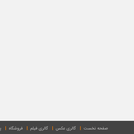
صفحه نخست
گالری عکس
گالری فیلم
فروشگاه
پ