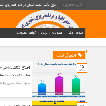
کاربر محترم :
برای باکس نقشه استان در دمو فقط روی اس
صفحه اصلی
عضویت
ورود
گواهی عضویت
اینفوگرافیک
15
اطلاع نگاشت|آمار اخ
جولای
سه ماهه نخست سال ۰۴
منبع: 1- پایگاه خبری وزارت راه و شهرسازی – مسکن و شهرسازی
08