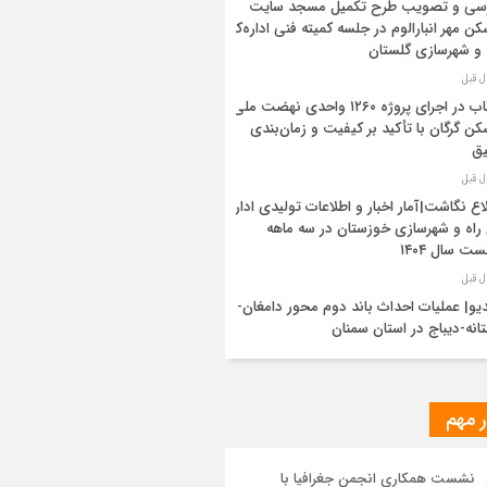
رسی و تصویب طرح تکمیل مسجد سایت
ن مهر انبارالوم در جلسه کمیته فنی اداره‌کل
 و شهرسازی گلستان
شتاب در اجرای پروژه ۱۲۶۰ واحدی نهضت ملی
ن گرگان با تأکید بر کیفیت و زمان‌بندی
یق
اع نگاشت|آمار اخبار و اطلاعات تولیدی اداره
راه و شهرسازی خوزستان در سه ماهه
ت سال ۱۴۰۴
یو| عملیات احداث باند دوم محور دامغان-
انه-دیباج در استان سمنان
ید مدیرکل راه و شهرسازی گلستان بر
شتاب‌بخشی به پروژه ۸۸۸ واحدی آسایش
ر مهم
ان
نشست همکاری انجمن جغرافیا با
اع نگاشت | اقدامات حوزه نظارت عالیه اداره