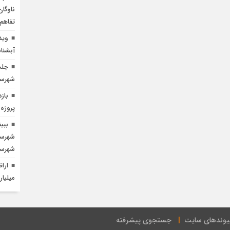
ناوگان
تفاهم‌
وید
آبشناسا
جلس
شهرست
باز
پروژه
ببی
شهرسا
شهرسا
میلیار
یوندهای سایت
جستجوی پیشرفته