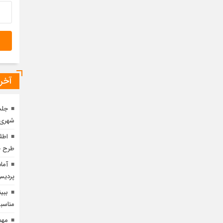
تعی
چها
1 سال قبل
وید
۲۰۵ هکتاری نهضت ملی 
آخری
جلس
شهری ب
اطل
طرح ج
آما
پردی
ببی
مناسب
مهم