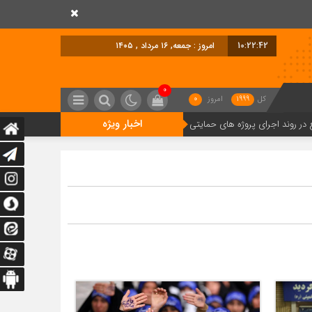
10:22:43
امروز : جمعه, ۱۶ مرداد , ۱۴۰۵
0
کل
1999
امروز
0
اخبار ویژه
رای پروژه های حمایتی مسکن استان تهران
پروژه «کوی ارم» زنجان به صورت گر