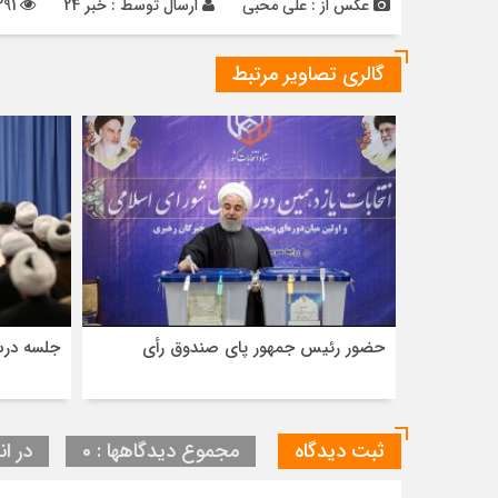
عکس از : علی محبی
ارسال توسط :
خبر 24
1291 بازدید
گالری تصاویر مرتبط
حضور رئیس جمهور پای صندوق رأی
جلسه درس
ثبت دیدگاه
مجموع دیدگاهها : 0
در ان