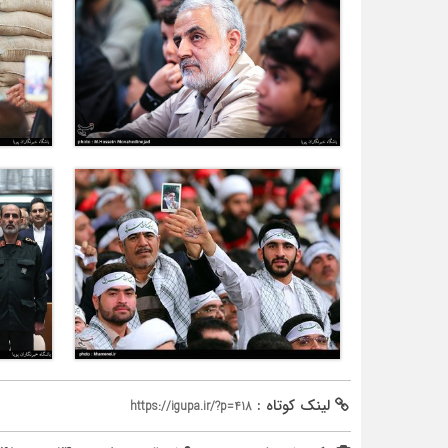
لینک کوتاه :
https://igupa.ir/?p=418