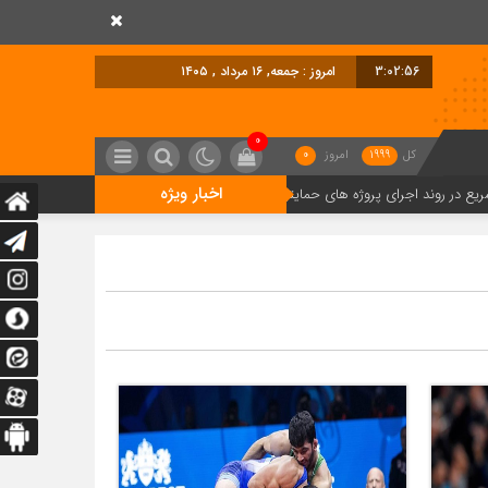
3:02:57
امروز : جمعه, ۱۶ مرداد , ۱۴۰۵
0
کل
1999
امروز
0
اخبار ویژه
اجرای پروژه های حمایتی مسکن استان تهران
پروژه «کوی ارم» زنجان به صورت 