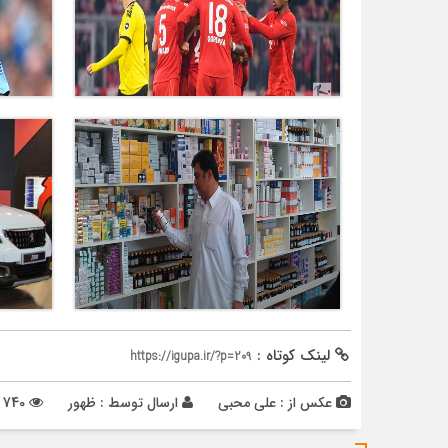
لینک کوتاه :
https://igupa.ir/?p=209
عکس از : علی محبی
ارسال توسط :
ظهور
740 بازدید