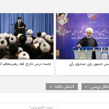
س جمهور پای صندوق رأی
جلسه درس خارج فقه رهبرمعظم ان
تظار بررسی : 0
انتشار یافته : 0