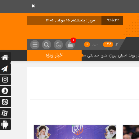
7:15:32
امروز : پنجشنبه, ۱۵ مرداد , ۱۴۰۵
0
کل
1999
امروز
0
اخبار ویژه
رای پروژه های حمایتی مسکن استان تهران
پروژه «کوی ارم» زنجان به صورت گر