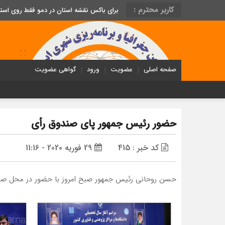
کاربر محترم :
برای باکس نقشه استان در دمو فقط روی اس
صفحه اصلی
عضویت
ورود
گواهی عضویت
حضور رئیس جمهور پای صندوق رأی
کد خبر : 415
29 فوریه 2020 - 11:16
حسن روحانی رئیس جمهور صبح امروز با حضور در محل صندو