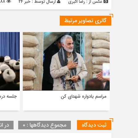
عکس از : رضا اکبری
ارسال توسط :
خبر 24
888 بازدید
گالری تصاویر مرتبط
مراسم یادواره شهدای کن
جلسه درس
ثبت دیدگاه
مجموع دیدگاهها : 0
در ان