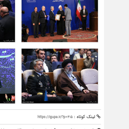
لینک کوتاه :
https://igupa.ir/?p=415